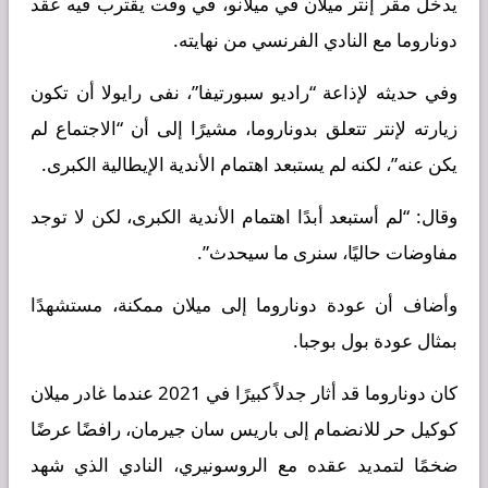
يدخل مقر إنتر ميلان في ميلانو، في وقت يقترب فيه عقد
دوناروما مع النادي الفرنسي من نهايته.
وفي حديثه لإذاعة “راديو سبورتيفا”، نفى رايولا أن تكون
زيارته لإنتر تتعلق بدوناروما، مشيرًا إلى أن “الاجتماع لم
يكن عنه”، لكنه لم يستبعد اهتمام الأندية الإيطالية الكبرى.
وقال: “لم أستبعد أبدًا اهتمام الأندية الكبرى، لكن لا توجد
مفاوضات حاليًا، سنرى ما سيحدث”.
وأضاف أن عودة دوناروما إلى ميلان ممكنة، مستشهدًا
بمثال عودة بول بوجبا.
كان دوناروما قد أثار جدلاً كبيرًا في 2021 عندما غادر ميلان
كوكيل حر للانضمام إلى باريس سان جيرمان، رافضًا عرضًا
ضخمًا لتمديد عقده مع الروسونيري، النادي الذي شهد