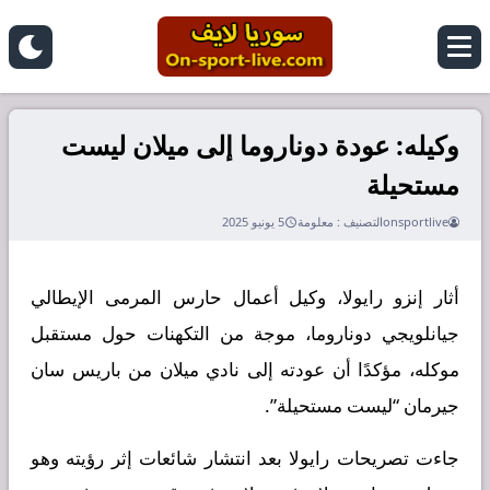
وكيله: عودة دوناروما إلى ميلان ليست
مستحيلة
onsportlive
التصنيف :
معلومة
5 يونيو 2025
أثار إنزو رايولا، وكيل أعمال حارس المرمى الإيطالي
جيانلويجي دوناروما، موجة من التكهنات حول مستقبل
موكله، مؤكدًا أن عودته إلى نادي ميلان من باريس سان
جيرمان “ليست مستحيلة”.
جاءت تصريحات رايولا بعد انتشار شائعات إثر رؤيته وهو