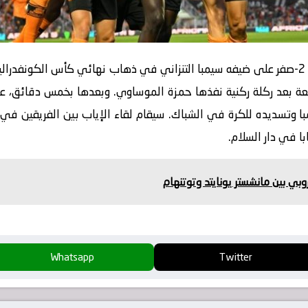
حقق نهضة بركان المغربي انتصارًا مهمًا 2-صفر على ضيفه سيمبا التنزاني في ذهاب نهائي كأس
ائعة بعد ركلة ركنية نفذها حمزة الموساوي. وبعدها بخمس دقائق، ع
با في دار السلام.
وبي بين مانشستر يونايتد وتوتنهام
Whatsapp
Twitter