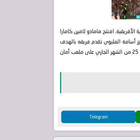
 الكونفدرالية الأفريقية. افتتح مامادو لامين كامارا
زز أسامة المليوي تقدم فريقه بالهدف
الثاني، بعد مراوغته لأحد مدافعي سيمبا وتسديده للكرة في الشباك. سيقام لقاء الإياب بين الفريقين في 25 من الشهر الجاري على ملعب أمان
Telegram