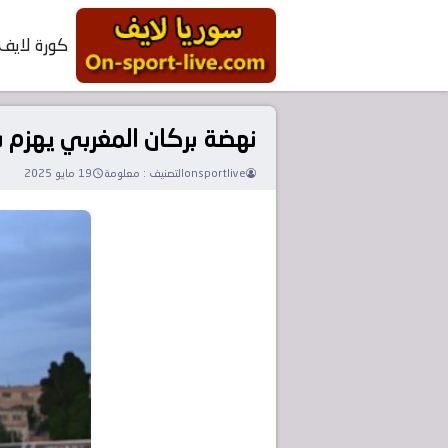
كورة لايف
نهضة بركان المغربي يهزم سيمبا 
onsportlive
التصنيف :
معلومة
19 مايو 2025